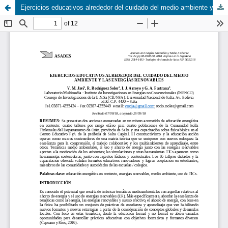
Ejercicios educativos alrededor del cuidado del medio ambiente y las energías renovables