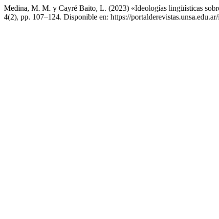
Medina, M. M. y Cayré Baito, L. (2023) «Ideologías lingüísticas sobre
4(2), pp. 107–124. Disponible en: https://portalderevistas.unsa.edu.a