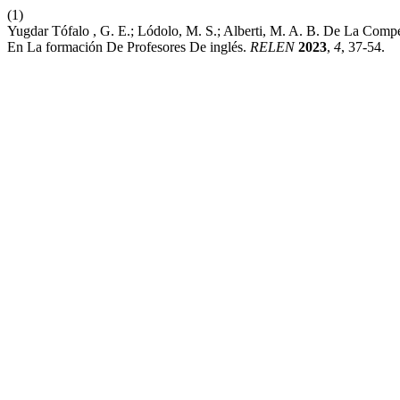
(1)
Yugdar Tófalo , G. E.; Lódolo, M. S.; Alberti, M. A. B. De La Comp
En La formación De Profesores De inglés.
RELEN
2023
,
4
, 37-54.