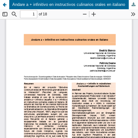
Andare a + infinitivo en instructivos culinarios orales en italiano