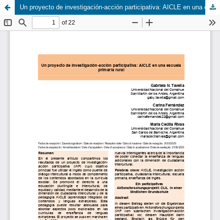
Un proyecto de investigación-acción participativa: AICLE en una escuela primaria rural