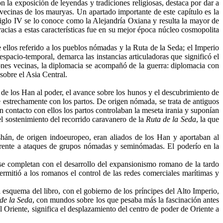
n la exposición de leyendas y tradiciones religiosas, destaca por dar a
 vecinas de los
mauryas
. Un apartado importante de este capítulo es la
 siglo IV se lo conoce como la Alejandría
Oxiana
y resulta la mayor de
acias a estas características fue en su mejor época núcleo cosmopolita
 ellos referido a los pueblos nómadas y la Ruta de la Seda; el Imperio
pacio-temporal, demarca las instancias articuladoras que significó el
iones vecinas, la diplomacia se acompañó de la guerra: diplomacia con
sobre el Asia Central.
da de los Han al poder, el avance sobre los hunos y el descubrimiento de
se estrechamente con los partos. De origen nómada, se trata de antiguos
 contacto con ellos los partos controlaban la meseta irania y suponían
el sostenimiento del recorrido caravanero de la
Ruta de la Seda
, la que
shán, de origen indoeuropeo, eran aliados de los Han y aportaban al
o frente a ataques de grupos nómadas y seminómadas. El poderío en la
l se completan con el desarrollo del expansionismo romano de la tardo
ermitió a los romanos el control de las redes comerciales marítimas y
 esquema del libro, con el gobierno de los príncipes del Alto Imperio,
de la Seda
, con mundos sobre los que pesaba más la fascinación antes
Oriente, significa el desplazamiento del centro de poder de Oriente a