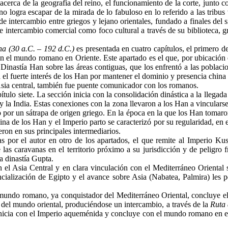
acerca de la geografía del reino, el funcionamiento de la corte, junto co
 no logra escapar de la mirada de lo fabuloso en lo referido a las tribus
de intercambio entre griegos y lejano orientales, fundado a finales del
 intercambio comercial como foco cultural a través de su biblioteca, gr
a (30 a.C. – 192 d.C.)
es presentada en cuatro capítulos, el primero de
 el mundo romano en Oriente. Este apartado es el que, por ubicación es
 Dinastía Han sobre las áreas contiguas, que los enfrentó a las poblac
el fuerte interés de los Han por mantener el dominio y presencia china 
l Asia central, también fue puente comunicador con los romanos.
pítulo siete. La sección inicia con la consolidación dinástica a la llega
 y la India. Estas conexiones con la zona llevaron a los Han a vincular
o por un sátrapa de origen griego. En la época en la que los Han tomaron
na de los Han y el Imperio parto se caracterizó por su regularidad, en 
eron en sus principales intermediarios.
s por el autor en otro de los apartados, el que remite al Imperio Ku
 las caravanas en el territorio próximo a su jurisdicción y de peligr
a dinastía Gupta.
en el Asia Central y en clara vinculación con el Mediterráneo Orienta
ncialización de Egipto y el avance sobre Asia (Nabatea, Palmira) les p
l mundo romano, ya conquistador del Mediterráneo Oriental, concluye el
del mundo oriental, produciéndose un intercambio, a través de la
Ruta 
 inicia con el Imperio aqueménida y concluye con el mundo romano en el 