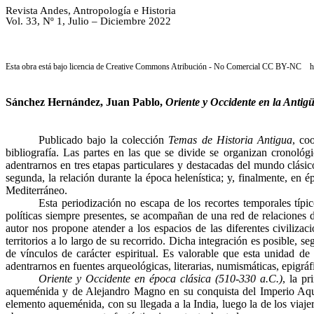
Revista Andes, Antropología e Historia
Vol. 33, Nº 1, Julio – Diciembre 2022
Esta obra está bajo licencia de
Creative
Commons
Atribución - No Comercial CC BY-NC
h
Sánchez Hernández, Juan Pablo,
Oriente y Occidente en la Antig
Publicado bajo la colección
Temas de Historia Antigua
, co
bibliografía. Las partes en las que se divide se organizan cronoló
adentrarnos en tres etapas particulares y destacadas del mundo clásic
segunda, la relación durante la época helenística; y, finalmente, en 
Mediterráneo.
Esta periodización no escapa de los recortes temporales típic
políticas siempre presentes, se acompañan de una red de relaciones d
autor nos propone atender a los espacios de las diferentes civilizac
territorios a lo largo de su recorrido. Dicha integración es posible, 
de vínculos de carácter espiritual. Es valorable que esta unidad de
adentrarnos en fuentes arqueológicas, literarias, numismáticas, epigráfi
Oriente y Occidente en época clásica (510-330 a.C.)
, la pr
aqueménida y de Alejandro Magno en su conquista del Imperio Aquemén
elemento aqueménida, con su llegada a la India, luego la de los viaje