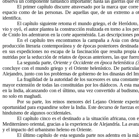
observa un componente fantástico importante; hasta las guerras que e
El primer capítulo discurre atravesado por la marca que corre
espacio como de las personas. De aquellas que, de un extremo a ot
identifica.
El capítulo siguiente retoma el mundo griego, el de Heródoto,
vio y oyó, el autor plantea la construcción realizada en torno a los pe
de Cnido los adentraron en la corte aqueménida. Las descripciones pr
En el capítulo tres encontramos la campaña a Asia con detall
producción literaria contemporánea y de épocas posteriores destinada 
en sus expediciones no escapa de la fascinación que resulta propia 
nutridas por la seducción de relatos de épocas anteriores, las que fu
La segunda parte,
Oriente y Occidente en época helenística (
concluye con el mundo griego y el Oriente helenístico. De particular 
Alejandro, junto con los problemas de gobierno de los dinastas del I
La fragilidad de la autoridad de los sucesores es una constante
mayor extensión de todas las constituidas por los diádocos. A esta m
en la India, alcanzando con el último, una vez convertido al budismo
no solo en
maghadi
.
Por su parte, los reinos menores del Lejano Oriente experi
oportunidad para expandirse sobre la India. Este decurso de fuerzas en
hinduismo de algunos occidentales.
El capítulo cinco es el destinado a la situación africana, con
Mediterráneo oriental, gracias a la experiencia de Alejandría. La avanz
y el impacto del urbanismo heleno en Oriente.
El último capítulo de esta segunda parte nos adentra en la má