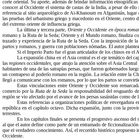
corte oriental. Su aporte, además de brindar información etnográficas 
conocer al Occidente el sistema de castas de la India, a pesar de ello
referencia al sitio arqueológico de
Ai-Khanoum
en Afganistán, lugar 
las pruebas del urbanismo griego y macedonio en el Oriente, centro de
del extremo oriente de influencia griega.
La última y tercera parte,
Oriente y Occidente en época roman
romano y la Ruta de la Seda; Oriente y el Mundo romano, finaliza con
trazado y experiencia de la Ruta de la Seda. Con la imposición de la
partos y romanos, y guerra con poblaciones nómadas. El autor plantea 
Si el Imperio Parto fue el gran articulador de los chinos en e
La expansión china en el Asia central es el eje temático del ca
las
regiones occidentales,
que atrajo la atención sobre el Asia Central
habitantes de una de las satrapías persas, que fueron gobernados lueg
un contrapeso al poderío romano en la región. La relación entre la Chi
llegó a comunicarse con los romanos, por lo que los partos se convirti
Estas vinculaciones entre Oriente y Occidente son remarcada
comercio por la
Ruta de la Seda
la responsabilidad del resguardo de
región se vio afectado por el avance de los persas sasánidas como de l
Estas referencias a organizaciones políticas de envergadura 
república en el capítulo octavo. Dicha expansión, junto con la provi
terrestres.
En los capítulos finales se presenta el progresivo ascenso de
al que el autor define como parte de un entramado de
ficcionalización
que el verdadero conocimiento. Así, el recorrido histórico propuesto
Occidente.