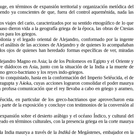
uge, en términos de expansión territorial y organización metódica del
endo ya conscientes de que, fuera del control aqueménida, nada las
s viajes del cario, caracterizados por su sentido etnográfico de lo que
naso dieron vida a la geografía griega de la época, las obras de Ctesias
s para los griegos.
bilonia y el legado oriental de Alejandro, conformado por la ingente
e el análisis de las acciones de Alejandro y de quienes lo acompañaban
 los ojos de quienes han heredado formas específicas de ver, miradas
 Alejandro Magno en Asia; la de los
Ptolomeos
en Egipto y el Oriente y
re diádocos en Asia, junto con la situación de la India a la muerte de
eino greco-bactriano y los reyes indo-griegos.
torio conquistado, hasta en la conformación del Imperio Seléucida, el de
ragupta
y
A
oka
, cuyas acciones lograron consolidar el poder
maurya
ś
na profusa comunicación que el rey llevaba a cabo en griego y arameo,
ucida, en particular de los greco-bactrianos que aprovecharon esta
s parte de la exposición y concluye con testimonios de la conversión al
 expansión sobre el desierto arábigo y el océano Índico, y cultural del
eado en términos culturales, con la presencia griega en la corte
maurya
 la India
maurya
a través de la
Indiká
de
Megástenes
, embajador en la