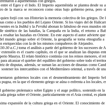
nfrentaron a aqueménidas con griegos.
 entre el Egeo y el Indo. El Imperio aqueménida se plantea desde su a
ro de la marca se reconocen como otras bajo gobierno persa, pero si
 quien forjó con sus
Historias
la memoria colectiva de los griegos. De lo
rsas como a los pueblos del Lejano Oriente. Si los viajes del de Halicar
esentes en la
Indiká
y la
Persiká
abonan lo fabuloso de esos mundos otro
e sintético de las batallas, la Campaña en la India, el retorno a Ba
a resaltar las hazañas en Oriente. En este aspecto el autor advierte qu
del mundo griego sobre el Oriente, la geografía se torna etnografía a
eron enriquecidas con la de los mismos compañeros de Alejandro.
330-30 a.C.)
toma el análisis a partir del gobierno de los sucesores de
extensión es el cuarto capítulo, en el que se analizan las disputas ent
mperio
Maurya
. El relato histórico continúa con los reinos menores, el r
 para alcanzar el quiebre del equilibro del gobierno sobre todo el terri
atriz de disputas, además, se suman las acciones de dinastas como
Cand
, sostener los intercambios con el Mediterráneo oriental, a través de u
mentaron gobiernos locales con el desmembramiento del Imperio Selé
 pugna, en la que el elemento griego se aúna o enfrenta a los locales, e
 el gobierno ptolemaico sobre Egipto y el auge político, sostenido en la
ada griega sobre el Oriente, particularmente en el Asia central, es plant
xima expansión de la cultura griega en el Oriente. El conocimiento de