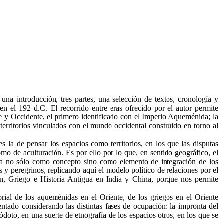
una introducción, tres partes, una selección de textos, cronología y
n el 192 d.C. El recorrido entre eras ofrecido por el autor permite
nte y Occidente, el primero identificado con el Imperio Aqueménida; la
 territorios vinculados con el mundo occidental construido en torno al
s la de pensar los espacios como territorios, en los que las disputas
mo de aculturación. Es por ello por lo que, en sentido geográfico, el
a no sólo como concepto sino como elemento de integración de los
s y peregrinos, replicando aquí el modelo político de relaciones por el
atín, Griego e Historia Antigua en India y China, porque nos permite
itorial de los aqueménidas en el Oriente, de los griegos en el Oriente
ntado considerando las distintas fases de ocupación: la impronta del
doto, en una suerte de etnografía de los espacios otros, en los que se