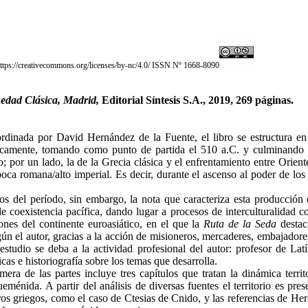
ttps://creativecommons.org/licenses/by-nc/4.0/ ISSN Nº 1668-8090
üedad Clásica, Madrid,
Editorial Síntesis S.A., 2019, 269 páginas.
ordinada por David Hernández de la Fuente, el libro se estructura en 
gicamente, tomando como punto de partida el 510 a.C. y culminando e
o; por un lado, la de la Grecia clásica y el enfrentamiento entre Orie
época romana/alto imperial. Es decir, durante el ascenso al poder de los
os del período, sin embargo, la nota que caracteriza esta producción e
e coexistencia pacífica, dando lugar a procesos de interculturalidad co
iones del continente euroasiático, en el que la
Ruta de la Seda
destac
según el autor, gracias a la acción de misioneros, mercaderes, embajadore
 estudio se deba a la actividad profesional del autor: profesor de L
cas e historiografía sobre los temas que desarrolla.
imera de las partes incluye tres capítulos que tratan la dinámica terr
ida. A partir del análisis de diversas fuentes el territorio es prese
ros griegos, como el caso de Ctesias de Cnido, y las referencias de Heró